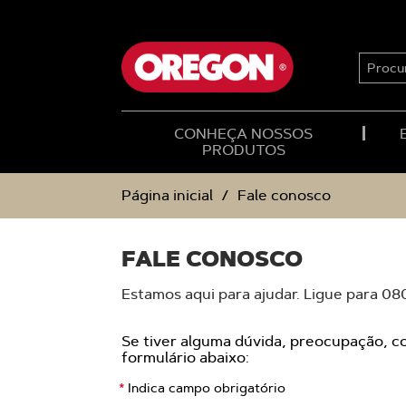
IGNORAR
IGNORAR
E
E
SEGUIR
SEGUIR
PARA
PARA
PROCU
O
O
CONTEÚDO
MENU
DE
NAVEGAÇÃO
CONHEÇA NOSSOS
PRODUTOS
Página inicial
Fale conosco
FALE CONOSCO
Estamos aqui para ajudar. Ligue para 08
Se tiver alguma dúvida, preocupação, c
formulário abaixo:
Indica campo obrigatório