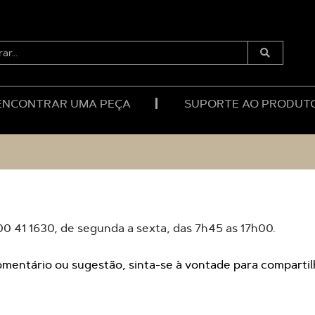
RAR...
Enviar
Pesquisa
ENCONTRAR UMA PEÇA
SUPORTE AO PRODUT
00 41 1630, de segunda a sexta, das 7h45 as 17h00.
omentário ou sugestão, sinta-se à vontade para compart