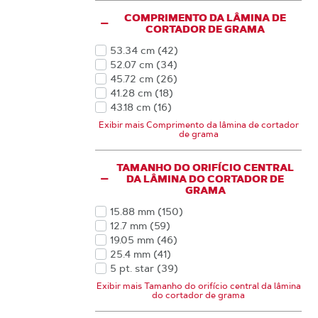
COMPRIMENTO DA LÂMINA DE
CORTADOR DE GRAMA
53.34 cm
(42
)
Produtos
52.07 cm
(34
)
Produtos
45.72 cm
(26
)
Produtos
41.28 cm
(18
)
Produtos
43.18 cm
(16
)
Produtos
62.23 cm
(16
)
Exibir mais Comprimento da lâmina de cortador
Produtos
de grama
53.18 cm
(14
)
Produtos
63.5 cm
(13
)
Produtos
41.91 cm
(12
)
TAMANHO DO ORIFÍCIO CENTRAL
Produtos
47.31 cm
(11
)
DA LÂMINA DO CORTADOR DE
Produtos
GRAMA
45.4 cm
(10
)
Produtos
46.99 cm
(10
)
15.88 mm
(150
)
Produtos
48.26 cm
(10
)
Produtos
12.7 mm
(59
)
Produtos
45.09 cm
(8
)
Produtos
19.05 mm
(46
)
Produtos
47.63 cm
(8
)
Produtos
25.4 mm
(41
)
Produtos
55.25 cm
(8
)
Produtos
5 pt. star
(39
)
Produtos
53.82 cm
(7
)
Produtos
20.64 mm
(31
)
Exibir mais Tamanho do orifício central da lâmina
Produtos
40.01 cm
(6
)
Produtos
do cortador de grama
15.88 mm 6 pt. star
(29
)
Produtos
42.23 cm
(6
)
Produtos
17.46 mm
(26
)
Produtos