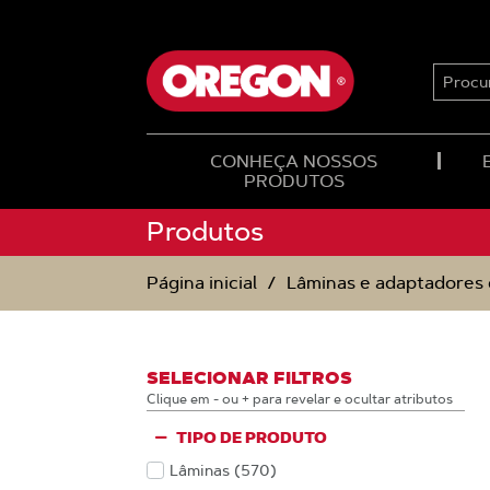
IGNORAR
IGNORAR
E
E
SEGUIR
SEGUIR
PARA
PARA
PROCU
O
O
CONTEÚDO
MENU
DE
NAVEGAÇÃO
CONHEÇA NOSSOS
PRODUTOS
Produtos
Página inicial
Lâminas e adaptadores 
SELECIONAR FILTROS
Clique em - ou + para revelar e ocultar atributos
TIPO DE PRODUTO
Lâminas
(570
)
Produtos