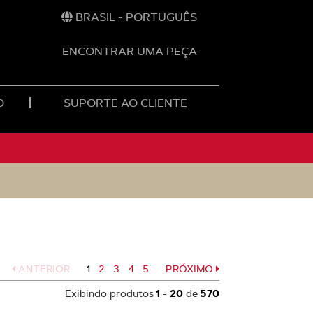
BRASIL - PORTUGUÊS
ENCONTRAR UMA PEÇA
O
SUPORTE AO CLIENTE
ANTERIOR
1
Página
2
Página
3
Página
4
Página
5
PRÓXIMO
Página
Exibindo produtos
1
-
20
de
570