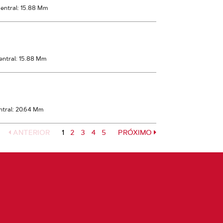
entral: 15.88 Mm
entral: 15.88 Mm
ntral: 20.64 Mm
ANTERIOR
1
Página
2
Página
3
Página
4
Página
5
PRÓXIMO
Página