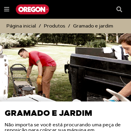
IGNORAR
IGNORAR
E
E
Caixa
Menu
SEGUIR
SEGUIR
de
e
PARA
PARA
pesqu
O
O
Página inicial
Produtos
Gramado e jardim
CONTEÚDO
MENU
DE
NAVEGAÇÃO
GRAMADO E JARDIM
Não importa se você está procurando uma peça de
reposição para colocar sua máquina em