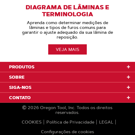
DIAGRAMA DE LÂMINAS E
TERMINOLOGIA
Aprenda como determinar medições de
lâminas e tipos de furos comuns para
garantir o ajuste adequado da sua lâmina de
reposição.
VEJA MAIS
PRODUTOS
SOBRE
SIGA-NOS
CONTATO
2026
Oregon Tool, Inc.
Todos os direitos
reservados.
COOKIES
Política de Privacidade
LEGAL
Configurações de cookies